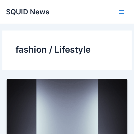
Skip
Main
SQUID News
to
Men
content
fashion / Lifestyle