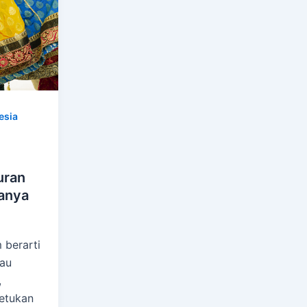
esia
uran
anya
 berarti
tau
,
etukan