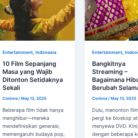
,
,
Entertainment
Indonesia
Entertainment
Indon
10 Film Sepanjang
Bangkitnya
Masa yang Wajib
Streaming –
Ditonton Setidaknya
Bagaimana Hib
Sekali
Berubah Selam
Corinna
/
May 13, 2025
Corinna
/
May 13, 2025
Beberapa film tidak hanya
Dulu, menonton film
menghibur—mereka
pergi ke bioskop a
mendefinisikan generasi,
menyewa DVD. Kini
memengaruhi budaya pop,
dengan beberapa k