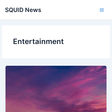
Skip
Main
SQUID News
to
Men
content
Entertainment