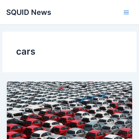
Skip
Main
SQUID News
to
Men
content
cars