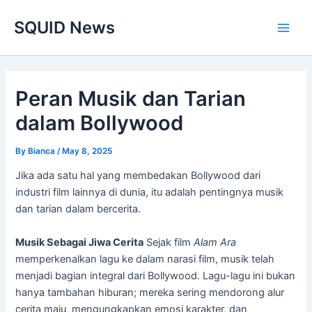
Skip
Main
SQUID News
to
Men
content
Peran Musik dan Tarian
dalam Bollywood
By
Bianca
/
May 8, 2025
Jika ada satu hal yang membedakan Bollywood dari
industri film lainnya di dunia, itu adalah pentingnya musik
dan tarian dalam bercerita.
Musik Sebagai Jiwa Cerita
Sejak film
Alam Ara
memperkenalkan lagu ke dalam narasi film, musik telah
menjadi bagian integral dari Bollywood. Lagu-lagu ini bukan
hanya tambahan hiburan; mereka sering mendorong alur
cerita maju, mengungkapkan emosi karakter, dan