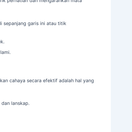
arik perhatian dan mengarahkan mata
epanjang garis ini atau titik
k.
lami.
n cahaya secara efektif adalah hal yang
 dan lanskap.