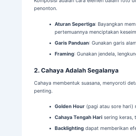
Komposisi adalah cara elemen dalam foto d
penonton.
Aturan Sepertiga
: Bayangkan memba
pertemuannya menciptakan keseim
Garis Panduan
: Gunakan garis alam
Framing
: Gunakan jendela, lengku
2. Cahaya Adalah Segalanya
Cahaya membentuk suasana, menyoroti deta
penting.
Golden Hour
(pagi atau sore hari)
Cahaya Tengah Hari
sering keras, 
Backlighting
dapat memberikan efek