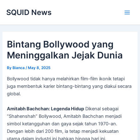
Skip
Main
SQUID News
to
Men
content
Bintang Bollywood yang
Meninggalkan Jejak Dunia
By
Bianca
/
May 8, 2025
Bollywood tidak hanya melahirkan film-film ikonik tetapi
juga membentuk karier bintang-bintang yang diakui secara
global.
Amitabh Bachchan: Legenda Hidup
Dikenal sebagai
“Shahenshah” Bollywood, Amitabh Bachchan menjadi
simbol ketangguhan dan gaya sejak tahun 1970-an.
Dengan lebih dari 200 film, ia tetap menjadi kekuatan
utama dalam industri ini bahkan hingga hari ini.